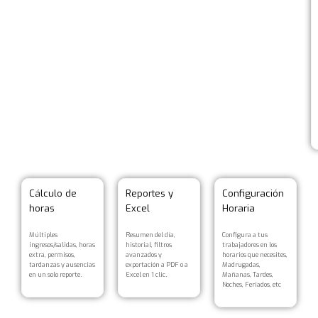
Cálculo de
Reportes y
Configuración
horas
Excel
Horaria
Múltiples
Resumen del día,
Configura a tus
ingresos/salidas, horas
historial, filtros
trabajadores en los
extra, permisos,
avanzados y
horarios que necesites,
tardanzas y ausencias
exportación a PDF o a
Madrugadas,
en un solo reporte.
Excel en 1 clic.
Mañanas, Tardes,
Noches, Feriados, etc