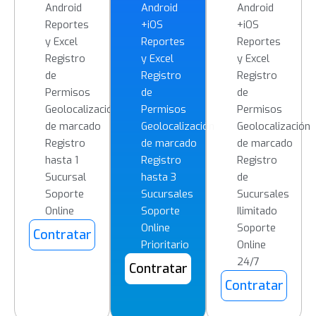
Android
Android
Android
Reportes
+iOS
+iOS
y Excel
Reportes
Reportes
Registro
y Excel
y Excel
de
Registro
Registro
Permisos
de
de
Geolocalización
Permisos
Permisos
de marcado
Geolocalización
Geolocalización
Registro
de marcado
de marcado
hasta 1
Registro
Registro
Sucursal
hasta 3
de
Soporte
Sucursales
Sucursales
Online
Soporte
Ilimitado
Online
Soporte
Contratar
Prioritario
Online
24/7
Contratar
Contratar