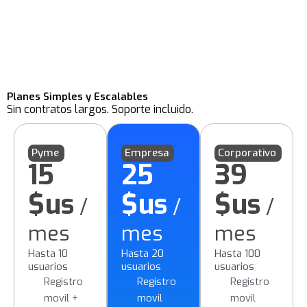
Planes Simples y Escalables
Sin contratos largos. Soporte incluido.
Pyme
Empresa
Corporativo
15
25
39
$us
$us
$us
/
/
/
mes
mes
mes
Hasta 10
Hasta 20
Hasta 100
usuarios
usuarios
usuarios
Registro
Registro
Registro
movil +
movil
movil